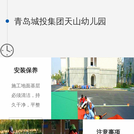
青岛城投集团天山幼儿园
安装保养
施工地面基层
必须清洁，持
久干净，平整
度高，且没有
裂缝。 地板铺
查看更
注意事项
设之前。地坪