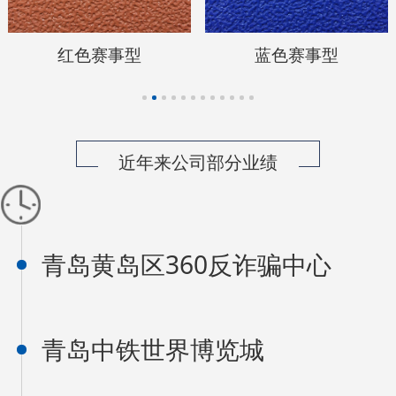
色赛事型
灰平面
近年来公司部分业绩
青岛黄岛区360反诈骗中心
青岛中铁世界博览城